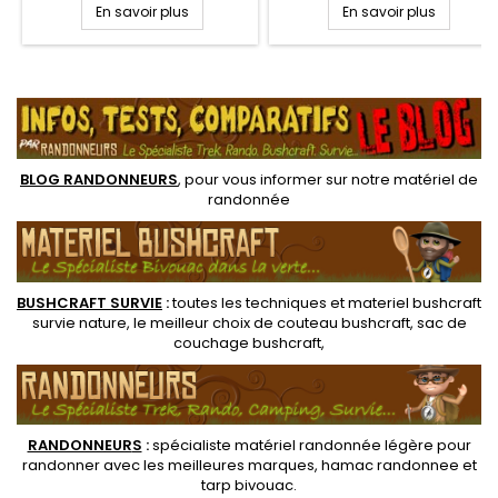
piquets de tente assure une
bonne pénétration dans le
En savoir plus
En savoir plus
bonne pénétration dans le
sol, même rocailleux, ainsi
sol, même rocailleux, ainsi
qu'une robustesse optimisée
qu'une robustesse optimisée
au vent. Piquets de tente ultra
.
à la flexion. Piquets de tente
robustes idéaux pour tentes
ultra robustes idéaux pour
de camping et tarps
tentes et tarps bushcraft
bushcraft
BLOG RANDONNEURS
, pour vous informer sur notre
matériel de
randonnée
BUSHCRAFT SURVIE
:
toutes les techniques et
materiel
bushcraft
survie nature
, le meilleur choix de
couteau bushcraft
,
sac de
couchage bushcraft
,
RANDONNEUR
S
:
spécialiste matériel randonnée légère
pour
randonner avec les meilleures marques,
hamac randonnee
et
tarp bivouac
.