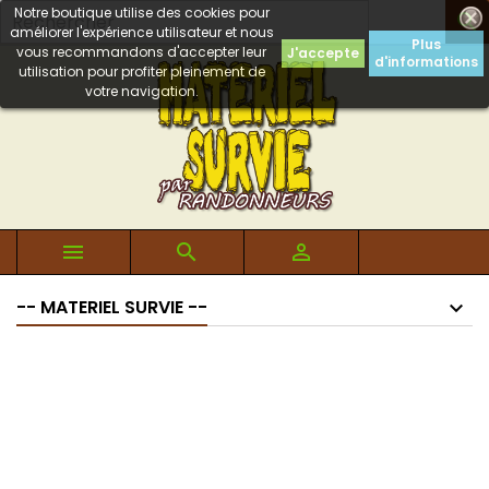
Notre boutique utilise des cookies pour

améliorer l'expérience utilisateur et nous
Plus
vous recommandons d'accepter leur
J'accepte
d'informations
utilisation pour profiter pleinement de
votre navigation.



-- MATERIEL SURVIE --