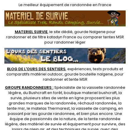
Le
meilleur équipement de randonnée
en France
MATERIEL SURVIE
, le site dédié,
gourde Nalgene pour
randonner
et de
filtre katadyn France
ou
comparer tentes MSR
pour randonner léger
BLOG DE L'OURS DES SENTIERS
, expériences, tests produits et
comparatifs matériel outdoor
,
gourde bouteille nalgene
, pour
randonner et
tente MSR
GROUPE RANDONNEURS :
Spécialiste de la
vaisselle randonnée
légère
, du Bushcraft en forêt,
boutique materiel bushcraft
, la
survie, plusieurs sites de vente en ligne proposent les plus
grandes marques de la randonnée,
réchaud randonnée
, la
tente msr
, le matelas Thermarest, la
vaisselle de camping
, en
passant par les
gourde randonnee
, et bien plus encore. Une
équipe de passionnés de la nature, de la
tente randonnée
légère
, des
matériel de survie et équipement pour survivre
, des
loisirs de plein air, et des techniques de survie, avec des